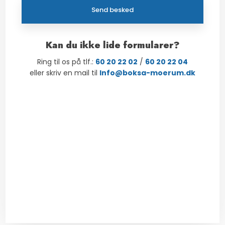
​Kan du ikke lide formularer?
Ring til os på tlf.:
60 20 22 02
/
60 20 22 04
​eller skriv en mail til
Info@boksa-moerum.dk