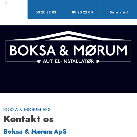
-->
60 20 22 02
60 20 22 04
Send mail
BOKSA & MØRUM APS
Kontakt os​
Boksa & Mørum ApS