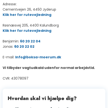
Adresse:​
Cementvejen 26, 4450 Jyderup
Klik her for rutevejledning
Røsnæsvej 205, 4400 Kalundborg
Klik her for rutevejledning
Benjamin:
60 20 22 04
Jonas:
60 20 22 02
E-mail:
Info@boksa-moerum.dk
Vi tilbyder vagtudkald udenfor normal arbejdstid.
CVR: 43078097​
Hvordan skal vi hjælpe dig?