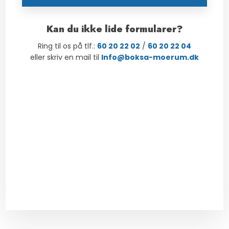
​Kan du ikke lide formularer?
Ring til os på tlf.:
60 20 22 02
/
60 20 22 04
​eller skriv en mail til
Info@boksa-moerum.dk